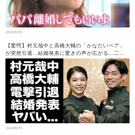
2024/06/29
【驚愕】村元哉中と高橋大輔の「かなだいペア」
が突然引退…結婚発表に驚きの声が広がる…二人
が左手薬指の指輪を公にしない理由に驚きの声が
上がる…
2024/06/29