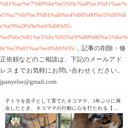
%81%ae%e7%8f%be%e5%9c%a8%e3%81%ae%
e5%a7%bf%e3%81%ab%e4%b8%80%e5%90%8
c%e9%a9%9a%e6%84%95-
%ef%bc%81%e5%bc%95%e9%80%80%e5%be%
8c%e3%81%ae%e4%bb%95/
，記事の削除・修
正依頼などのご相談は、下記のメールアド
レスまでお気軽にお問い合わせください。
jpanyelse@gmail.com
子トラを息子として育てたネコママ。3年ぶりに再
会したとき、ネコママの行動に心を打たれる【感
動】