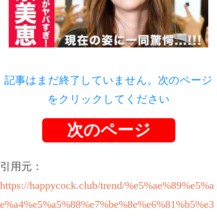
記事はまだ終了していません。次のページ
をクリックしてください
次のページ
引用元：
https://happycock.club/trend/%e5%ae%89%e5%a
e%a4%e5%a5%88%e7%be%8e%e6%81%b5%e3