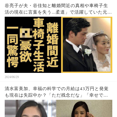
谷亮子が夫・谷佳知と離婚間近の真相や車椅子生
活の現在に言葉を失う...柔道」で活躍していた元選
手の家族が"犯●組織"との繋がりやO豪武勇伝に驚
きを隠さない...
2024/06/29
清水富美加、幸福の科学での月給は43万円と発覚
も現在は失踪中か？「ただ残念だな」「幸せでい
て欲しい」