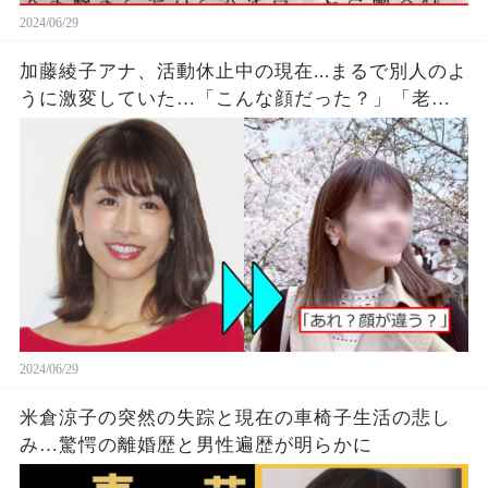
2024/06/29
加藤綾子アナ、活動休止中の現在...まるで別人のよ
うに激変していた…「こんな顔だった？」「老け
てしまったな…」
2024/06/29
米倉涼子の突然の失踪と現在の車椅子生活の悲し
み…驚愕の離婚歴と男性遍歴が明らかに