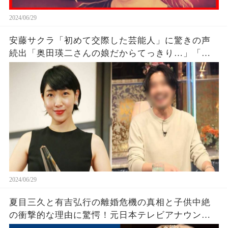
2024/06/29
安藤サクラ「初めて交際した芸能人」に驚きの声
続出「奥田瑛二さんの娘だからてっきり…」「イ
メージ違ったよね」
2024/06/29
夏目三久と有吉弘行の離婚危機の真相と子供中絶
の衝撃的な理由に驚愕！元日本テレビアナウンサ
ーの流出した写真と暴露された裏の顔に震えが止