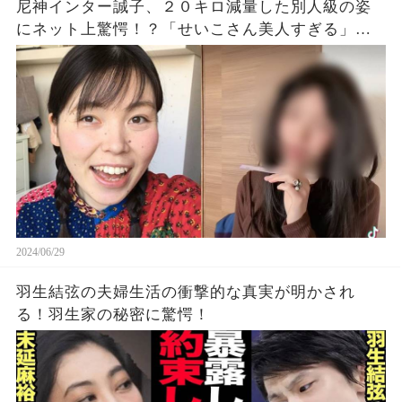
尼神インター誠子、２０キロ減量した別人級の姿
にネット上驚愕！？「せいこさん美人すぎる」
「めっちゃ綺麗になった」
2024/06/29
羽生結弦の夫婦生活の衝撃的な真実が明かされ
る！羽生家の秘密に驚愕！