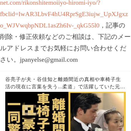
net.com/rikonshitemoiiyo-hiromi-iyo/?
fbclid=IwAR3LbvF4hU4RprSgE3iujw_UpXJgxz
o_WJVwqbpNDL1asZh6Iv-_qkG55l0
，記事の
削除・修正依頼などのご相談は、下記のメー
ルアドレスまでお気軽にお問い合わせくだ
さい。
jpanyelse@gmail.com
谷亮子が夫・谷佳知と離婚間近の真相や車椅子生
活の現在に言葉を失う...柔道」で活躍していた元選
手の家族が"犯●組織"との繋がりやO豪武勇伝に驚
きを隠さない...