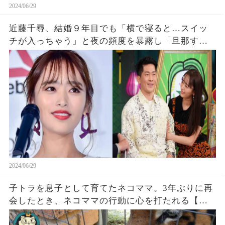
2024/06/29
近藤千尋、結婚９年目でも「横で寝ると…スイッ
チが入っちゃう」と夜の頻度を暴露し「旦那すご
いな」「１ヶ月にww」.
2024/06/29
子トラを息子として育てたネコママ。3年ぶりに再
会したとき、ネコママの行動に心を打たれる【感
動】