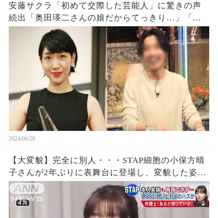
安藤サクラ「初めて交際した芸能人」に驚きの声
続出「奥田瑛二さんの娘だからてっきり…」「イ
メージ違ったよね」
2024/06/29
【大変貌】完全に別人・・・STAP細胞の小保方晴
子さんが2年ぶりに表舞台に登場し、変貌した姿に
騒然！