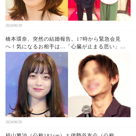
2024/06/29
橋本環奈、突然の結婚報告。17時から緊急会見
へ！気になるお相手は…「心臓が止まる思い」
「一瞬凍りついた」ファン絶句
2024/06/29
福山雅治（公称181cm）と伊勢谷友介（公称