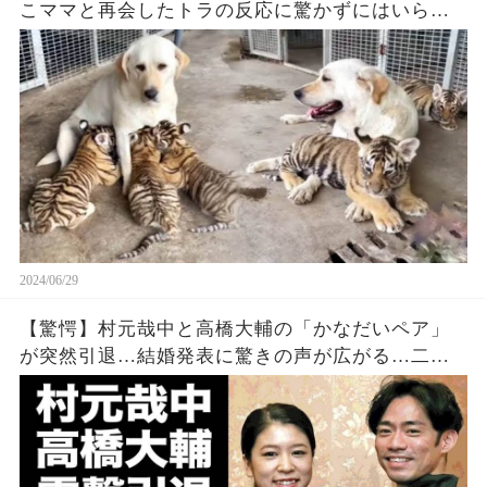
こママと再会したトラの反応に驚かずにはいられ
ない
2024/06/29
【驚愕】村元哉中と高橋大輔の「かなだいペア」
が突然引退…結婚発表に驚きの声が広がる…二人
が左手薬指の指輪を公にしない理由に驚きの声が
上がる…